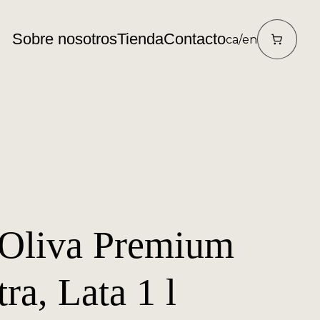
Sobre nosotros
Tienda
Contacto
ca
/
en
 Oliva Premium
ra, Lata 1 l